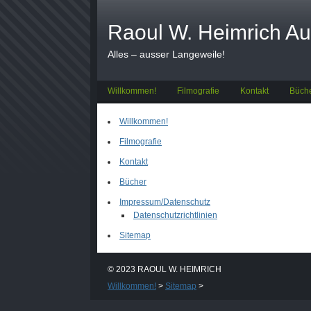
Raoul W. Heimrich Au
Alles – ausser Langeweile!
Willkommen!
Filmografie
Kontakt
Büch
Willkommen!
Filmografie
Kontakt
Bücher
Impressum/Datenschutz
Datenschutzrichtlinien
Sitemap
© 2023 RAOUL W. HEIMRICH
Willkommen!
>
Sitemap
>